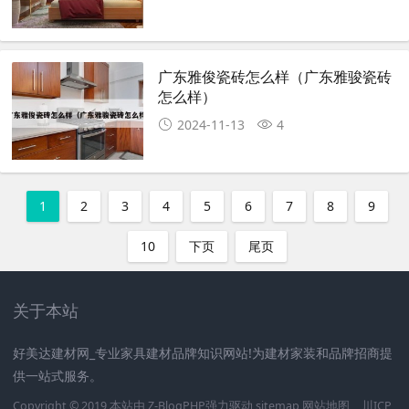
广东雅俊瓷砖怎么样（广东雅骏瓷砖
怎么样）
2024-11-13
4
1
2
3
4
5
6
7
8
9
10
下页
尾页
关于本站
好美达建材网_专业家具建材品牌知识网站!为建材家装和品牌招商提
供一站式服务。
Copyright © 2019 本站由
Z-BlogPHP
强力驱动
sitemap
网站地图
川ICP