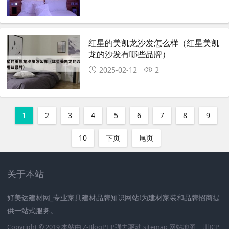
红星的美凯龙沙发怎么样（红星美凯
龙的沙发有哪些品牌）
2025-02-12
2
1
2
3
4
5
6
7
8
9
10
下页
尾页
关于本站
好美达建材网_专业家具建材品牌知识网站!为建材家装和品牌招商提
供一站式服务。
Copyright © 2019 本站由
Z-BlogPHP
强力驱动
sitemap
网站地图
川ICP