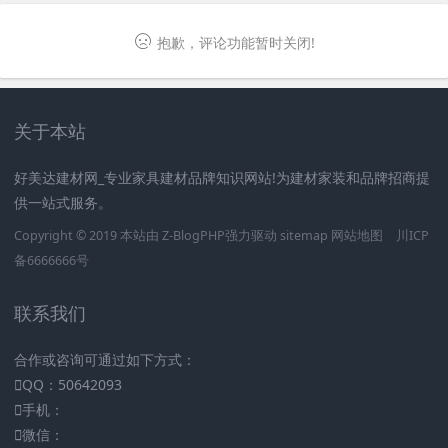
抱歉，评论功能暂时关闭!
关于本站
好美达建材网_专业家具建材品牌知识网站!为建材家装和品牌招商提
供一站式服务。
Copyright © 2019 本站由
Z-BlogPHP
强力驱动
sitemap
网站地图
川ICP
备6666666号
联系我们
合作或咨询可通过如下方式：
QQ：50642093
手机：
微信：