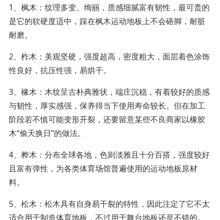
1、枫木：纹理多变、绚丽，质感细腻富有韧性，最可贵的
是它的软硬度适中，踩在枫木运动地板上不会硌脚，耐脏
耐磨。
2、柞木：美观坚硬，强度超高，密度粗大，面层着色涂饰
性良好，抗压性强，易烘干。
3、橡木：木纹呈古朴典雅状，端庄沉稳，有着较好的质感
与韧性，厚实感强，保养得当下使用寿命较长。但在加工
阶段若不慎可能变形开裂，还要留意某些不良商家以橡胶
木“偷天换日”的做法。
4、桦木：分布全球各地，色则淡雅且十分百搭，强度较好
且富有弹性，为各类体育场馆普遍使用的运动地板原材
料。
5、松木：松木具有自身易干裂的特性，因此注定了它不太
适合用于制造体育地板，不过用于舞台地板还是不错的。