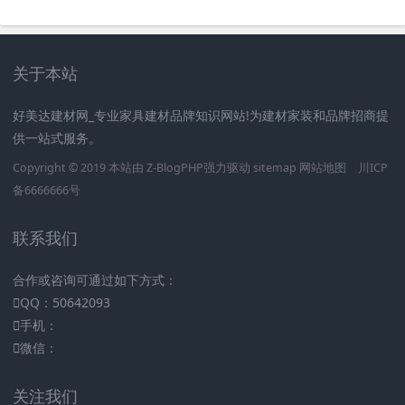
关于本站
好美达建材网_专业家具建材品牌知识网站!为建材家装和品牌招商提
供一站式服务。
Copyright © 2019 本站由
Z-BlogPHP
强力驱动
sitemap
网站地图
川ICP
备6666666号
联系我们
合作或咨询可通过如下方式：
QQ：50642093
手机：
微信：
关注我们